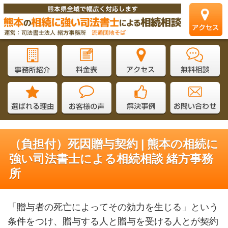
（負担付）死因贈与契約 | 熊本の相続に
強い司法書士による相続相談 緒方事務
所
「贈与者の死亡によってその効力を生じる」という
条件をつけ、贈与する人と贈与を受ける人とが契約