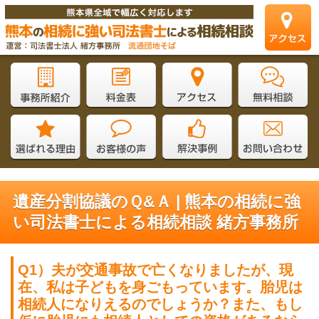
遺産分割協議のＱ&Ａ | 熊本の相続に強
い司法書士による相続相談 緒方事務所
Q1
）夫が交通事故で亡くなりましたが、現
在、私は子どもを身ごもっています。胎児は
相続人になりえるのでしょうか？また、もし